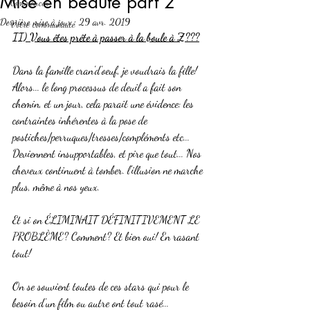
Mise en beauté part 2
Commencer
Dernière mise à jour :
29 avr. 2019
Votre communauté
II) Vous êtes prête à passer à la boule à Z???
Dans la famille cran'd'oeuf, je voudrais la fille!
Alors... le long processus de deuil a fait son 
chemin, et un jour, cela parait une évidence: les 
contraintes inhérentes à la pose de 
postiches/perruques/tresses/compléments etc... 
Deviennent insupportables, et pire que tout... Nos 
cheveux continuent à tomber. l'illusion ne marche 
plus, même à nos yeux.
Et si on ÉLIMINAIT DÉFINITIVEMENT LE 
PROBLÈME? Comment? Et bien oui! En rasant 
tout!
On se souvient toutes de ces stars qui pour le 
besoin d'un film ou autre ont tout rasé... 