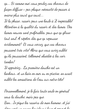
ça.... Si comme moi vous perdez vos cheveux de 
façon diffuse + par plaque: nécessité de passer à 
encore plus court que court....
3) la phase...rasoir pour une boule à Z impeccable!
Attention à la qualité du rasoir et des lames. Des 
lames neuves sont préférables, pour que ça glisse 
tout seul. A répéter dès que ça repousse 
évidemment!  Et vous verrez, que vos cheveux 
poussent très vite! Alors que vous aviez oublié 
qu'ils poussaient, tellement obsédée à les voir 
tomber!
3) appréciez... La première douche est un 
bonheur...et un bain en mer ou en piscine, on avait 
oublié les sensations de l'eau sur notre tête!
Personnellement, je le fais toute seule en général 
sous la douche, mais pas que.
Bon... Je pique les rasoirs de mon homme...et j'ai 
découvert un savon liquide qui lave et permet le 