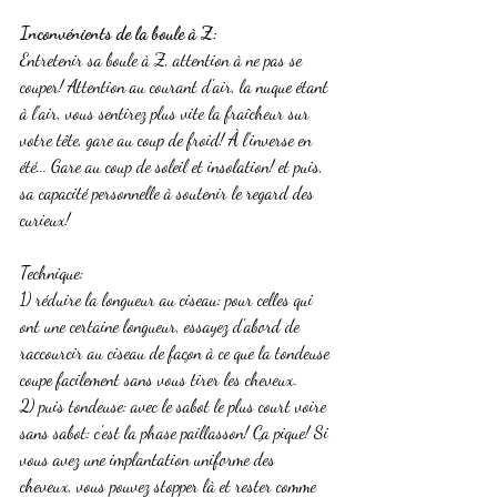
Inconvénients de la boule à Z:
Entretenir sa boule à Z, attention à ne pas se 
couper! Attention au courant d'air, la nuque étant 
à l'air, vous sentirez plus vite la fraîcheur sur 
votre tête, gare au coup de froid! À l'inverse en 
été... Gare au coup de soleil et insolation! et puis, 
sa capacité personnelle à soutenir le regard des 
curieux!
Technique:
1) réduire la longueur au ciseau: pour celles qui 
ont une certaine longueur, essayez d'abord de 
raccourcir au ciseau de façon à ce que la tondeuse 
coupe facilement sans vous tirer les cheveux.
2) puis tondeuse: avec le sabot le plus court voire 
sans sabot: c'est la phase paillasson! Ça pique! Si 
vous avez une implantation uniforme des 
cheveux, vous pouvez stopper là et rester comme 