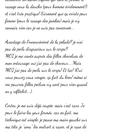
rasage sous la douche (pour homme évidemment!) 
et c'est très pratique! Sûrement que ça existe pour 
femme (pour le rasage des jambes) mais je n'y 
connais rien car je ne suis pas concernée....
Avantage de l'inconvénient de la pelade!! je n'ai 
pas de poils disgracieux sur le corps!!
MOI je me vante auprès des filles chevelues de 
mon entourage: oui j'ai pas de cheveux.... Mais 
MOI j'ai pas de poils sur le corps! Et toc! (Oui, 
vous pouvez vous venger, ça fait du bien! même si 
ces pauvres filles poilues n'y sont pour rien quand 
on y réfléchit....).
Certes, je me suis déjà coupée, mais c'est rare. Je 
peux le faire les yeux fermés, car en fait, ma 
technique est simple: je passe ma main gauche sur 
ma tête, je "sens" les endroit à raser, et je rase de 