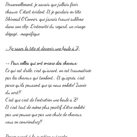
Personnellement, je savais que j'allais finir 
chauve. C'était évident. Et je gardais en tête 
Shinead O'Connor, que j'avais trouvé sublime 
dans son clip. L'intensité du regard, un visage 
dégagé... magnifique.
- Se raser la tête et devenir une boule à Z:
-> Pour celles qui ont encore des cheveux:
Ce qui est drôle, c'est qu'avant, on est traumatisée 
par les cheveux qui tombent... Et qu'après, c'est 
parce qu'ils poussent que ça nous embête! Ironie 
du sort!!
C'est que c'est de l'entretien une boule a Z!
Et c'est tout de même plus positif d'être embêté 
par une pousse que par une chute de cheveux, 
vous en conviendrez!!
Pensez avant à la question suivante: