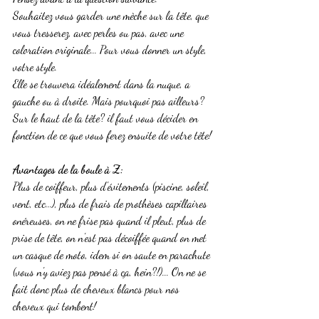
Souhaitez vous garder une mèche sur la tête, que 
vous tresserez, avec perles ou pas, avec une 
coloration originale... Pour vous donner un style, 
votre style.
Elle se trouvera idéalement dans la nuque, a 
gauche ou à droite. Mais pourquoi pas ailleurs? 
Sur le haut de la tête? il faut vous décider en 
fonction de ce que vous ferez ensuite de votre tête!
Avantages de la boule à Z:
Plus de coiffeur, plus d'évitements (piscine, soleil, 
vent, etc...), plus de frais de prothèses capillaires 
onéreuses, on ne frise pas quand il pleut, plus de 
prise de tête, on n'est pas décoiffée quand on met 
un casque de moto, idem si on saute en parachute 
(vous n'y aviez pas pensé à ça, hein?!)... On ne se 
fait donc plus de cheveux blancs pour nos 
cheveux qui tombent!