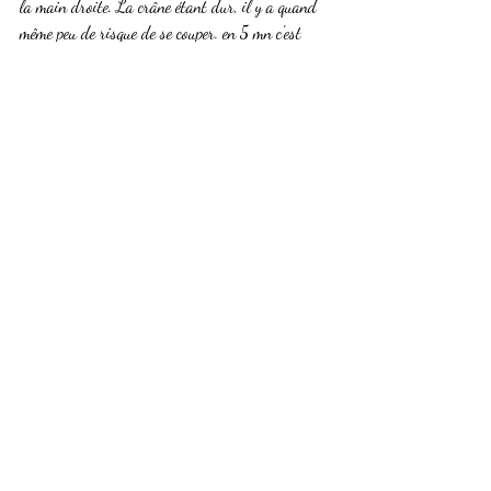
la main droite. La crâne étant dur, il y a quand 
même peu de risque de se couper. en 5 mn c'est 
fait! Mon mari met bien plus de temps que moi à 
se coiffer...........
Évidemment, vous pouvez vous faire aider par 
votre cher et tendre, à qui vous empruntez le 
rasoir!!
Sandra