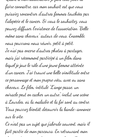
faire connaître, car mon souhait est que vous 
puissiez rencontrer d'autres femmes touchées par 
l'alopécie et le cancer. Si vous le souhaitez, vous 
pouvez diffuser l'existence de l'association "Belle 
même sans cheveux" autour de vous. Ensemble, 
nous pourrons nous réunir, petit à petit.
Je n'ai pas encore d'autres photos à partager, 
mais j'ai récemment participé à un film dans 
lequel je joue le rôle d'une jeune femme atteinte 
d'un cancer. J'ai trouvé une belle similitude entre 
ce personnage et mon propre vécu, avec ou sans 
cheveux. Le film, intitulé "L'ange passe, un 
miracle peut en cacher un autre", inclut une scène 
à Lourdes, où la maladie et la foi sont au centre. 
Vous pourrez bientôt découvrir la bande-annonce 
sur le site.
Ce n'est pas un sujet que j'aborde souvent, mais il 
fait partie de mon parcours. En retrouvant mon 