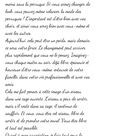
moins sous la perruque. Si vous aimez changer de 
look, vous pouvez même relancer la mode des 
perruques ! L'important est d'être bien avec vos 
choix, et ainsi vous serez bien avec vous-même et 
avec les autres.
Aujourd'hui, cela peut être un poids, mais demain, 
ce sera votre force. Le changement peut arriver 
plus rapidement que vous ne le pensez. Imaginez-
vous chaque matin ou soir, déjà libre, épanouie et 
heureuse d'être vous-même, entourée de votre 
famille, dans votre vie professionnelle et avec vos 
amis.
Cela me fait penser à cette image d'un oiseau 
dans une cage ouverte. L'oiseau a peur de sortir, 
mais s'il reste dans sa cage, il continue de 
souffrir. Et vous, vous êtes cet oiseau, libre de 
sortir et de prendre votre envol. Vous êtes libre 
et tout est possible.
Quant à mon association, je fais tout pour la 