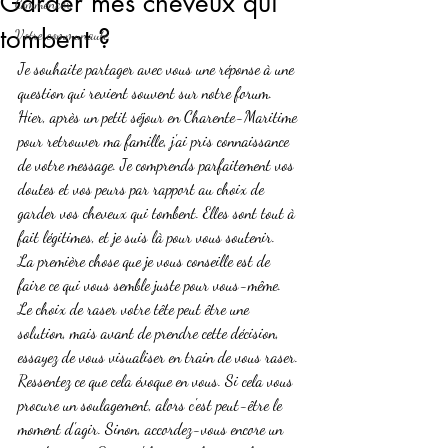
Garder mes cheveux qui
Commencer
tombent ?
Votre communauté
Je souhaite partager avec vous une réponse à une 
question qui revient souvent sur notre forum. 
Hier, après un petit séjour en Charente-Maritime 
pour retrouver ma famille, j'ai pris connaissance 
de votre message. Je comprends parfaitement vos 
doutes et vos peurs par rapport au choix de 
garder vos cheveux qui tombent. Elles sont tout à 
fait légitimes, et je suis là pour vous soutenir.
La première chose que je vous conseille est de 
faire ce qui vous semble juste pour vous-même. 
Le choix de raser votre tête peut être une 
solution, mais avant de prendre cette décision, 
essayez de vous visualiser en train de vous raser. 
Ressentez ce que cela évoque en vous. Si cela vous 
procure un soulagement, alors c'est peut-être le 
moment d'agir. Sinon, accordez-vous encore un 