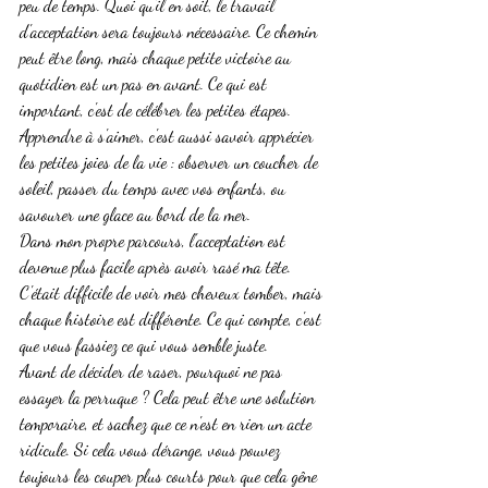
peu de temps. Quoi qu'il en soit, le travail 
d'acceptation sera toujours nécessaire. Ce chemin 
peut être long, mais chaque petite victoire au 
quotidien est un pas en avant. Ce qui est 
important, c'est de célébrer les petites étapes. 
Apprendre à s'aimer, c'est aussi savoir apprécier 
les petites joies de la vie : observer un coucher de 
soleil, passer du temps avec vos enfants, ou 
savourer une glace au bord de la mer.
Dans mon propre parcours, l'acceptation est 
devenue plus facile après avoir rasé ma tête. 
C'était difficile de voir mes cheveux tomber, mais 
chaque histoire est différente. Ce qui compte, c'est 
que vous fassiez ce qui vous semble juste.
Avant de décider de raser, pourquoi ne pas 
essayer la perruque ? Cela peut être une solution 
temporaire, et sachez que ce n'est en rien un acte 
ridicule. Si cela vous dérange, vous pouvez 
toujours les couper plus courts pour que cela gêne 