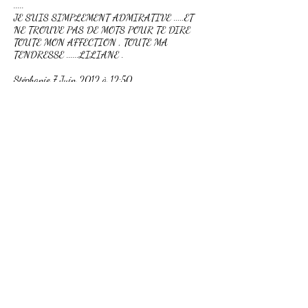
.....
JE SUIS SIMPLEMENT ADMIRATIVE .....ET
NE TROUVE PAS DE MOTS POUR TE DIRE
TOUTE MON AFFECTION , TOUTE MA
TENDRESSE ......LILIANE .
Stéphanie 7 Juin 2012 à 12:50
Merveilleux film! Beaucoup d'amour... ça fait du
bien! Merci.
La projection exceptionnelle de La Rochelle
La salle était pleine et le moment magique...
quelques mouchoirs ont circulés mais des moments
de rire aussi... et pour finir, des applaudissements à
n'en plus finir ! Les cœurs ont parlés...
La Rochelle est ma ville natale et mon parcours ici
a été souvenirs de souffrance et de rejet dans le
monde professionnel lié à ma différence. Quand
aux Minimes, durant mes études, j'y ai traversé la
dépression après avoir perdu tous mes cheveux.
Je reviens aujourd'hui, 11 ans plus tard, avec ce
magnifique film qui témoigne aussi de ce que je suis
devenu. C'est en me retrouvant que j'ai retrouvé foi
en ma vie ! Et le message que je retiens du partage
avec vous après la projection c'est : "N'attendez pas
d'être malade pour retrouver votre foi ! " (Rire)