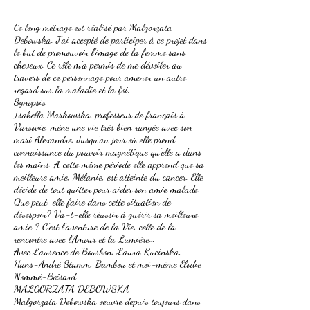
Ce long métrage est réalisé par Malgorzata
Debowska. J'ai accepté de participer à ce projet dans
le but de promouvoir l'image de la femme sans
cheveux. Ce rôle m'a permis de me dévoiler au
travers de ce personnage pour amener un autre
regard sur la maladie et la foi.
Synopsis
Isabella Markowska, professeur de français à
Varsovie, mène une vie très bien rangée avec son
mari Alexandre. Jusqu’au jour où elle prend
connaissance du pouvoir magnétique qu’elle a dans
les mains. A cette même période elle apprend que sa
meilleure amie, Mélanie, est atteinte du cancer. Elle
décide de tout quitter pour aider son amie malade.
Que peut-elle faire dans cette situation de
désespoir? Va-t-elle réussir à guérir sa meilleure
amie ? C’est l’aventure de la Vie, celle de la
rencontre avec l’Amour et la Lumière…
Avec Laurence de Bourbon, Laura Rucinska,
Hans-André Stamm, Bambou et moi-même Elodie
Nommé-Boisard
MALGORZATA DEBOWSKA
Malgorzata Debowska oeuvre depuis toujours dans