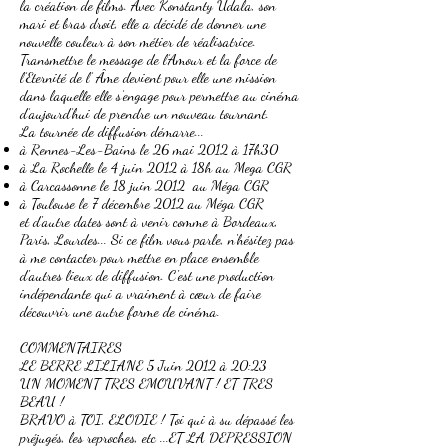
la création de films. Avec Konstanty Udala, son
mari et bras droit, elle a décidé de donner une
nouvelle couleur à son métier de réalisatrice.
Transmettre le message de l’Amour et la force de
l’Eternité de l’ Âme devient pour elle une mission
dans laquelle elle s’engage pour permettre au cinéma
d’aujourd’hui de prendre un nouveau tournant.
La tournée de diffusion démarre...
à Rennes-Les-Bains le 26 mai 2012 à 17h30
à La Rochelle le 4 juin 2012 à 18h au Mega CGR
à Carcassonne le 18 juin 2012 au Méga CGR
à Toulouse le 7 décembre 2012 au Méga CGR
et d'autre dates sont à venir comme à Bordeaux,
Paris, Lourdes... Si ce film vous parle, n'hésitez pas
à me contacter pour mettre en place ensemble
d'autres lieux de diffusion. C'est une production
indépendante qui a vraiment à cœur de faire
découvrir une autre forme de cinéma.
COMMENTAIRES
LE BERRE LILIANE 5 Juin 2012 à 20:23
UN MOMENT TRES EMOUVANT ! ET TRES
BEAU !
BRAVO à TOI, ELODIE ! Toi qui à su dépassé les
préjugés, les reproches, etc ...ET LA DEPRESSION