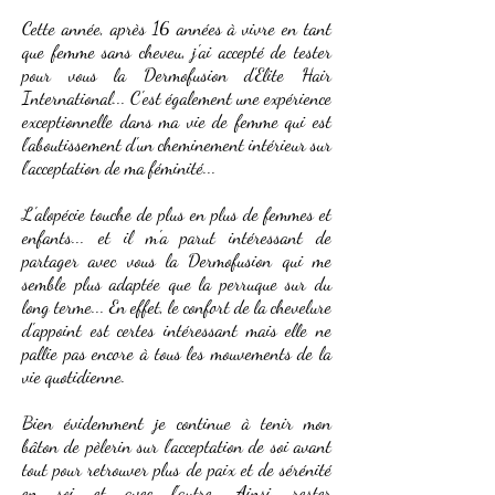
Cette année, après 16 années à vivre en tant
que femme sans cheveu, j'ai accepté de tester
pour vous la Dermofusion d'Elite Hair
International... C'est également une expérience
exceptionnelle dans ma vie de femme qui est
l'aboutissement d'un cheminement intérieur sur
l'acceptation de ma féminité...
L'alopécie touche de plus en plus de femmes et
enfants... et il m'a parut intéressant de
partager avec vous la Dermofusion qui me
semble plus adaptée que la perruque sur du
long terme... En effet, le confort de la chevelure
d'appoint est certes intéressant mais elle ne
pallie pas encore à tous les mouvements de la
vie quotidienne.
Bien évidemment je continue à tenir mon
bâton de pèlerin sur l'acceptation de soi avant
tout pour retrouver plus de paix et de sérénité
en soi et avec l'autre. Ainsi, rester