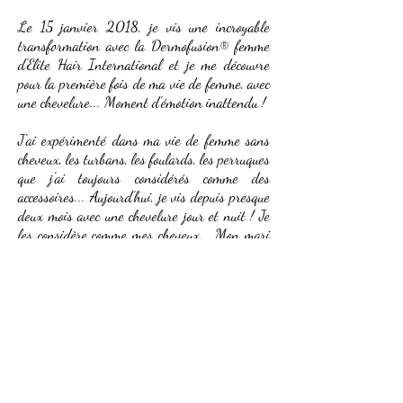
Le 15 janvier 2018, je vis une incroyable
transformation avec la Dermofusion® femme
d'Elite Hair International et je me découvre
pour la première fois de ma vie de femme, avec
une chevelure... Moment d'émotion inattendu !
J'ai expérimenté dans ma vie de femme sans
cheveux, les turbans, les foulards, les perruques
que j'ai toujours considérés comme des
accessoires... Aujourd'hui, je vis depuis presque
deux mois avec une chevelure jour et nuit ! Je
les considère comme mes cheveux... Mon mari
et mes filles m'ont vite adopté avec ce nouveau
visage et je commence moi aussi à m'y faire...
Et j'ai même redécouvert les plaisirs du salon
de coiffure avec le fauteuil massant aux bacs et
ma première coupe de cheveux que j'ai choisi
plus en accord avec ma vie quotidienne... Ce fut
un sentiment de libération incroyable... comme