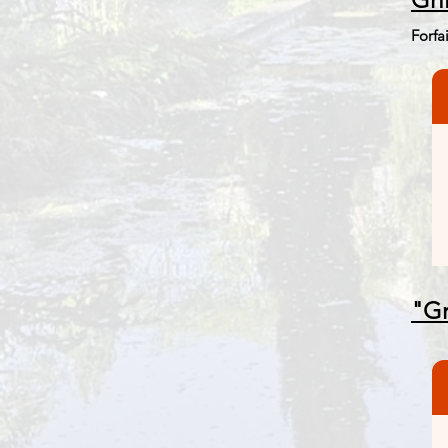
Forfa
​"G