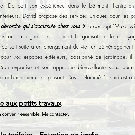
e. De part son expérience dans le bâtiment, l'entretien
térieurs, David propose des services uniques pour les pa
 désordre qui s'accumule chez vous ?
Le concept "Make with
s accompagne dans le tri et l'organisation, le nettoya
ue ce soit suite à un changement de vie, un déménagement
Et pour vos espaces extérieurs, passionné de jardinage, il 
. Son expertise et son approche bienveillante vous perme
érieur harmonieux et apaisant.
David Nommé Boisard est à vo
e aux petits travaux
 à convenir ensemble. Me contacter.
lle tarifaire – Entretien de jardin