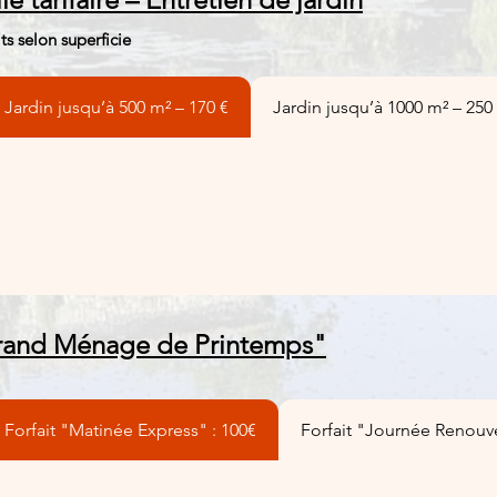
its selon superficie
Jardin jusqu’à 500 m² – 170 €
Jardin jusqu’à 1000 m² – 250
rand Ménage de Printemps"
Forfait "Matinée Express" : 100€
Forfait "Journée Renouv