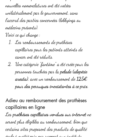
nouvelles nomenclatures ont été votées 
unilatéralement par le gouvernement, sans 
l’accord des parties concernées (lobbyings ou 
médecins présents).
Voici ce qui change :
Les remboursements de prothèses 
capillaires pour les patients atteints de 
cancer ont été réduits.
Une catégorie "fantôme" a été créée pour les 
personnes touchées par la 
pelade (alopécie 
areata)
, avec un remboursement de 
125€ 
pour des perruques inexistantes à ce prix
.
Adieu au remboursement des prothèses 
capillaires en ligne
Les 
prothèses capillaires vendues sur internet
 ne 
seront plus éligibles au remboursement, bien que 
certains sites proposent des produits de qualité 
égale à moitié prix par rapport aux instituts.