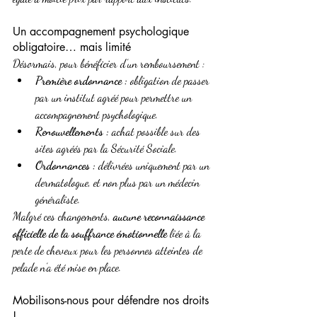
Un accompagnement psychologique 
obligatoire… mais limité
Désormais, pour bénéficier d’un remboursement :
Première ordonnance :
 obligation de passer 
par un institut agréé pour permettre un 
accompagnement psychologique.
Renouvellements :
 achat possible sur des 
sites agréés par la Sécurité Sociale.
Ordonnances :
 délivrées uniquement par un 
dermatologue, et non plus par un médecin 
généraliste.
Malgré ces changements, 
aucune reconnaissance 
officielle de la souffrance émotionnelle
 liée à la 
perte de cheveux pour les personnes atteintes de 
pelade n’a été mise en place.
Mobilisons-nous pour défendre nos droits 
!