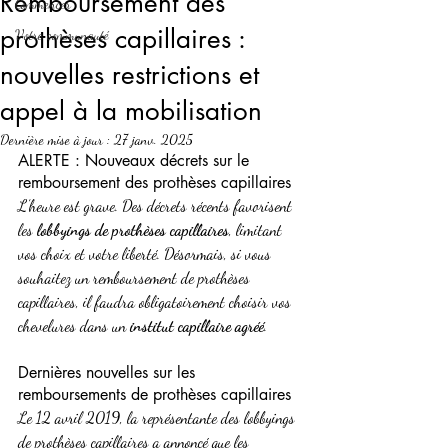
Remboursement des
Commencer
prothèses capillaires :
Votre communauté
nouvelles restrictions et
appel à la mobilisation
Dernière mise à jour :
27 janv. 2025
ALERTE : Nouveaux décrets sur le 
remboursement des prothèses capillaires
L’heure est grave. Des décrets récents favorisent 
les 
lobbyings de prothèses capillaires
, limitant 
vos choix et votre liberté. Désormais, si vous 
souhaitez un remboursement de prothèses 
capillaires, il faudra obligatoirement choisir vos 
chevelures dans un 
institut capillaire agréé
.
Dernières nouvelles sur les 
remboursements de prothèses capillaires
Le 12 avril 2019, la représentante des lobbyings 
de prothèses capillaires a annoncé que les 