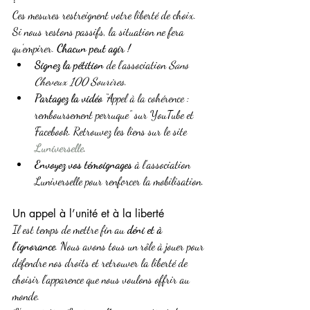
Ces mesures restreignent votre liberté de choix. 
Si nous restons passifs, la situation ne fera 
qu’empirer. 
Chacun peut agir !
Signez la pétition
 de l’association 
Sans 
Cheveux 100 Sourires
.
Partagez la vidéo
 “Appel à la cohérence : 
remboursement perruque” sur YouTube et 
Facebook. Retrouvez les liens sur le site 
Luniverselle
.
Envoyez vos témoignages
 à l’association 
Luniverselle pour renforcer la mobilisation.
Un appel à l’unité et à la liberté
Il est temps de mettre fin au 
déni et à 
l’ignorance
. Nous avons tous un rôle à jouer pour 
défendre nos droits et retrouver la liberté de 
choisir l’apparence que nous voulons offrir au 
monde.